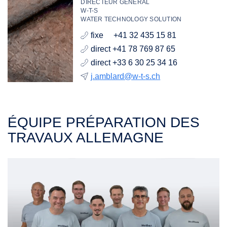
DIRECTEUR GÉNÉRAL
W-T-S
WATER TECHNOLOGY SOLUTION
fixe +41 32 435 15 81
direct +41 78 769 87 65
direct +33 6 30 25 34 16
j.a
mblard@w-t-
s.ch
ÉQUIPE PRÉPARATION DES
TRAVAUX ALLEMAGNE